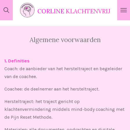
Ga
CORLINE
KLACHTENVRIJ
direct
naar
de
hoofdinhoud
Algemene voorwaarden
1. Definities
Coach: de aanbieder van het hersteltraject en begeleider
van de coachee.
Coachee: de deelnemer aan het hersteltraject.
Hersteltraject: het traject gericht op
klachtenvermindering middels mind-body coaching met
de Pijn Reset Methode.
Materialen: alle documenten, opdrachten en digitale